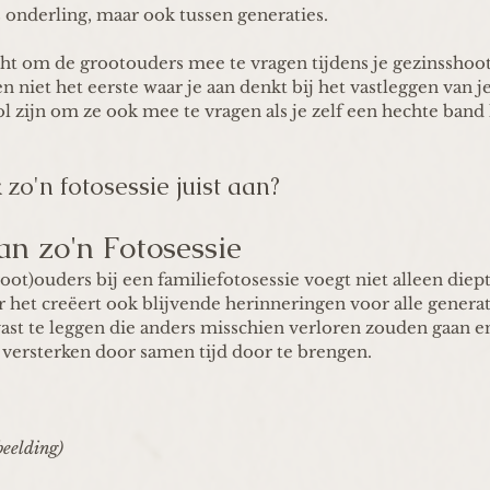
s onderling, maar ook tussen generaties. 
cht om de grootouders mee te vragen tijdens je gezinsshoo
n niet het eerste waar je aan denkt bij het vastleggen van j
l zijn om ze ook mee te vragen als je zelf een hechte band 
zo'n fotosessie juist aan?
an zo'n Fotosessie
oot)ouders bij een familiefotosessie voegt niet alleen diep
r het creëert ook blijvende herinneringen voor alle generati
t te leggen die anders misschien verloren zouden gaan e
 versterken door samen tijd door te brengen.
beelding)