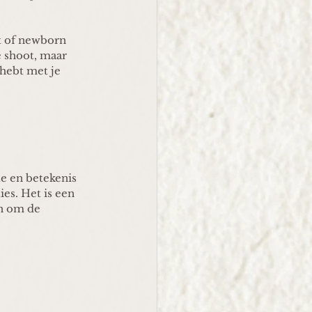
t of newborn 
e shoot, maar 
hebt met je 
te en betekenis 
es. Het is een 
n om de 