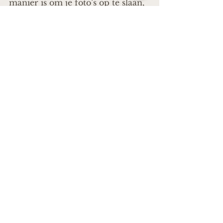
manier is om je foto’s op te slaan, 
is het altijd verstandig om 
regelmatig een back-up te maken 
van de gegevens die erop staan. 
Een USB-stick kan na verloop 
van tijd slijten, en door 
regelmatig een back-up te maken 
op een externe harde schijf of in 
de cloud, ben je voorbereid 
mocht de USB-stick ooit defect 
raken.
Door je foto’s op de juiste manier 
te organiseren, te back-uppen, en 
te bewaren, zorg je ervoor dat je 
kostbare herinneringen veilig en 
toegankelijk blijven voor de 
komende jaren. 